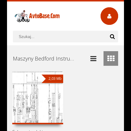
Maszyny Bedford Instrukcje Obsługi, Książki Serwisowe i Naprawy Download - Pobierz za Darmo
2,03 Mb