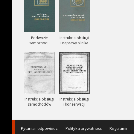
Podwozie
Instrukcja obsługi
samochodu
i naprawy silnika
ZIŁ-130
ZIŁ-130
Instrukcja obsługi
Instrukcja obsługi
samochodów
i konserwacji
ciezarowych
samochodów
ZIŁ-164A
ZIŁ-150, ZIŁ-151,
ZIŁ-157, ZIŁ-157K
Pytania i odpowiedzi
Polityka prywatności
Regulamin