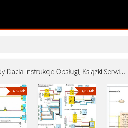
Samochody Dacia Instrukcje Obsługi, Książki Serwisowe i Naprawy Download - Pobierz za Darmo
4,62 Mb
4,62 Mb