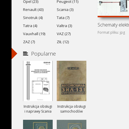
Opel (23)
Peugeot (11)
Renault (43)
Scania (3)
Sinotruk (4)
Tata (7)
Tatra (4)
Valtra (3)
Format pliku: jpg
Vauxhall (19)
VAZ (27)
ZAZ (7)
ZIŁ (12)
Popularne
Instrukcja obsługi
Instrukcja obsługi
i naprawy Scania
samochodów
ciezarowych
ZIŁ-131, ZIŁ-131A
i ZIŁ-131V