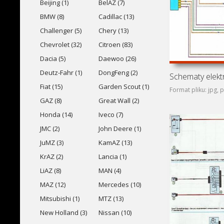
Beijing (1)
BelAZ (7)
BMW (8)
Cadillac (13)
Challenger (5)
Chery (13)
Chevrolet (32)
Citroen (83)
Dacia (5)
Daewoo (26)
Deutz-Fahr (1)
DongFeng (2)
Fiat (15)
Garden Scout (1)
Format pliku: jpg, 
GAZ (8)
Great Wall (2)
Honda (14)
Iveco (7)
JMC (2)
John Deere (1)
JuMZ (3)
KamAZ (13)
KrAZ (2)
Lancia (1)
LiAZ (8)
MAN (4)
MAZ (12)
Mercedes (10)
Mitsubishi (1)
MTZ (13)
New Holland (3)
Nissan (10)