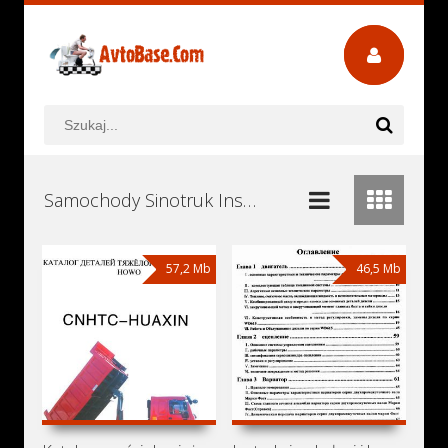
Samochody Sinotruk Instrukcje Obsługi, Książki Serwisowe i Naprawy Download - Pobierz za Darmo
57,2 Mb
46,5 Mb