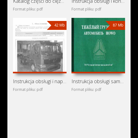
Katalog części do ciężarówek Sinotruk HOWO
Instrukcja obsługi i konserwacji samochodu HOWO
Format pliku: pdf
Format pliku: pdf
42 Mb
87 Mb
Instrukcja obsługi i naprawy układy zasilania silników
Instrukcja obsługi samochodów ciezarowych Sinotruk HOWO
Format pliku: pdf
Format pliku: pdf