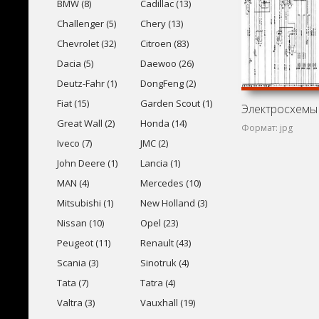
BMW (8)
Cadillac (13)
Challenger (5)
Chery (13)
Chevrolet (32)
Citroen (83)
Dacia (5)
Daewoo (26)
Deutz-Fahr (1)
DongFeng (2)
Fiat (15)
Garden Scout (1)
Great Wall (2)
Honda (14)
Формат: jpg
Iveco (7)
JMC (2)
John Deere (1)
Lancia (1)
MAN (4)
Mercedes (10)
Mitsubishi (1)
New Holland (3)
Nissan (10)
Opel (23)
Peugeot (11)
Renault (43)
Scania (3)
Sinotruk (4)
Tata (7)
Tatra (4)
Valtra (3)
Vauxhall (19)