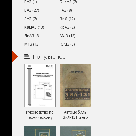
БАЗ (1)
БелАЗ (7)
ВАЗ (27)
ГАЗ (8)
ЗАЗ (7)
ЗиЛ (12)
КамАЗ (13)
КрАЗ (2)
ЛиАЗ (8)
МаЗ (12)
МТЗ (13)
ЮМЗ (3)
Популярное
Руководство по
Автомобиль
техническому
ЗиЛ-131 и его
обслуживанию и
модификации
ремонту Скания
ЗиЛ-131А и
(Scania)
ЗиЛ-131В