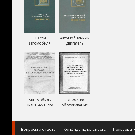
Шасси
Автомобильный
автомобиля
двигатель
ЗиЛ-130
ЗиЛ-130
Автомобиль
Техническое
ЗиЛ-164А и его
обслуживание
модификации
автомобилей
ЗиЛ-150,
ЗиЛ-151,
ЗиЛ-157,
Вопросы и ответы
Конфиденциальность
Пользоват
ЗиЛ-157К и