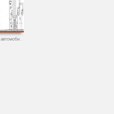
Электросхемы автомобиля Bedford Astra Van (Opel Kadett D)