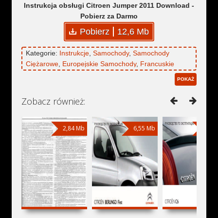
Instrukcja obsługi Citroen Jumper 2011 Download -
Pobierz za Darmo
Pobierz
12,6 Mb
Kategorie:
Instrukcje
,
Samochody
,
Samochody
Ciężarowe
,
Europejskie Samochody
,
Francuskie
Samochody
,
Autobusy
,
Minibusy
,
Citroen
,
Citroen
POKAŻ
Jumper
Zobacz również:
2,84 Mb
6,55 Mb
10,9