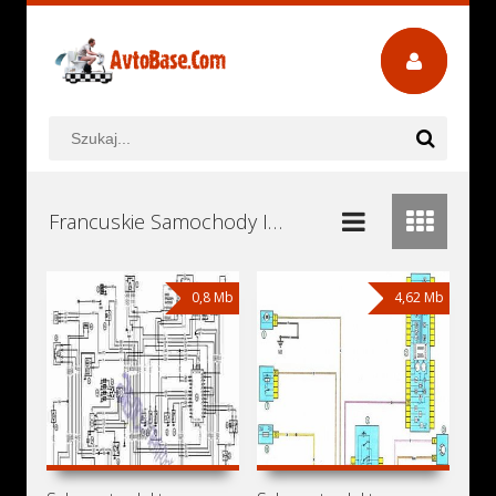
Francuskie Samochody Instrukcje Obsługi, Książki Serwisowe i Naprawy Download - Pobierz za Darmo
0,8 Mb
4,62 Mb