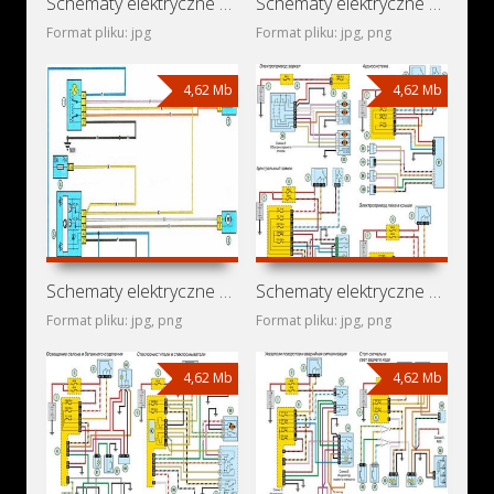
Schematy elektryczne samochodu Peugeot 405
Schematy elektryczne Renault Symbol III
Format pliku: jpg
Format pliku: jpg, png
4,62 Mb
4,62 Mb
Schematy elektryczne Renault Logan II
Schematy elektryczne Renault Tondar Pick-Up
Format pliku: jpg, png
Format pliku: jpg, png
4,62 Mb
4,62 Mb