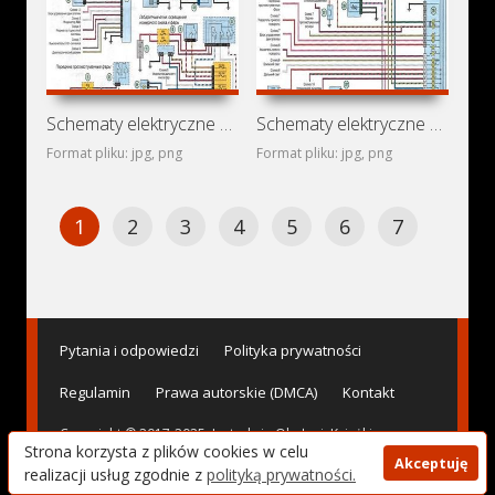
Schematy elektryczne Renault Thalia
Schematy elektryczne Renault Citius
Format pliku: jpg, png
Format pliku: jpg, png
1
2
3
4
5
6
7
Pytania i odpowiedzi
Polityka prywatności
Regulamin
Prawa autorskie (DMCA)
Kontakt
Copyright © 2017-2025. Instrukcje Obsługi, Książki
Strona korzysta z plików cookies w celu
Serwisowe, Naprawy i Schematy Elektryczne Maszyn -
Akceptuję
AvtoBase.Com
realizacji usług zgodnie z
polityką prywatności.