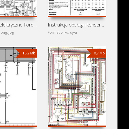
Schematy elektryczne Ford Transit I (Ford Transit MK1)
Instrukcja obsługi i konserwacji samochodów UAZ-31512,
 png, jpg
Format pliku: djvu
18,2 Mb
0,7 Mb