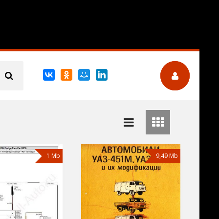
1 Mb
9,49 Mb