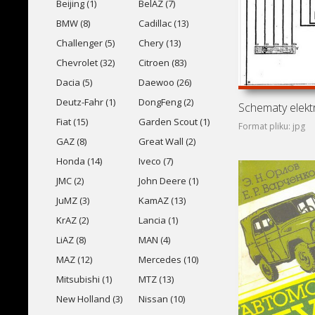
Beijing (1)
BelAZ (7)
BMW (8)
Cadillac (13)
Challenger (5)
Chery (13)
Chevrolet (32)
Citroen (83)
Dacia (5)
Daewoo (26)
Deutz-Fahr (1)
DongFeng (2)
Fiat (15)
Garden Scout (1)
Format pliku: jpg
GAZ (8)
Great Wall (2)
Honda (14)
Iveco (7)
JMC (2)
John Deere (1)
JuMZ (3)
KamAZ (13)
KrAZ (2)
Lancia (1)
LiAZ (8)
MAN (4)
MAZ (12)
Mercedes (10)
Mitsubishi (1)
MTZ (13)
New Holland (3)
Nissan (10)