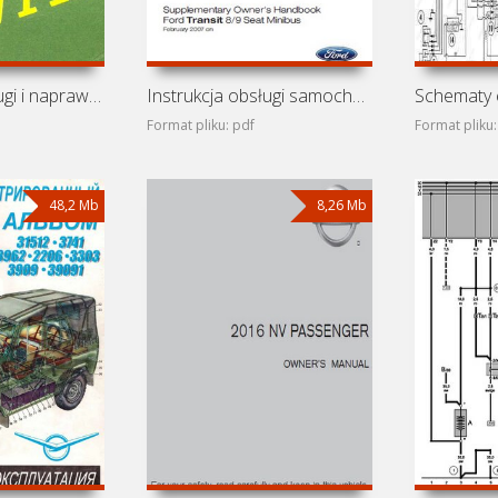
Instrukcja obsługi i naprawy samochodów UAZ-31512, 3152,
Instrukcja obsługi samochodu Ford Transit III (Ford Transit
Format pliku: pdf
Format pliku:
48,2 Mb
8,26 Mb