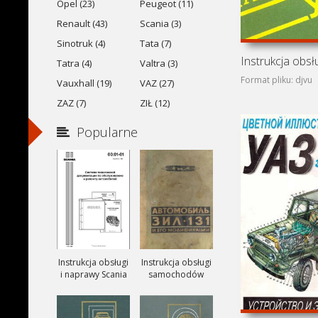
Opel (23)
Peugeot (11)
Renault (43)
Scania (3)
Sinotruk (4)
Tata (7)
Tatra (4)
Valtra (3)
Format pliku: djvu
Vauxhall (19)
VAZ (27)
ZAZ (7)
ZIŁ (12)
Popularne
Instrukcja obsługi
Instrukcja obsługi
i naprawy Scania
samochodów
ciezarowych
ZIŁ-131, ZIŁ-131A
i ZIŁ-131V