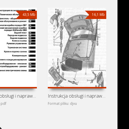
43,5 Mb
16,1 Mb
Instrukcja obsługi i naprawy Volkswagen Crafter (MAN TGE,
Instrukcja obsługi i naprawy GAZ-2705, GAZ-2705 «Kombi»,
 pdf
Format pliku: djvu