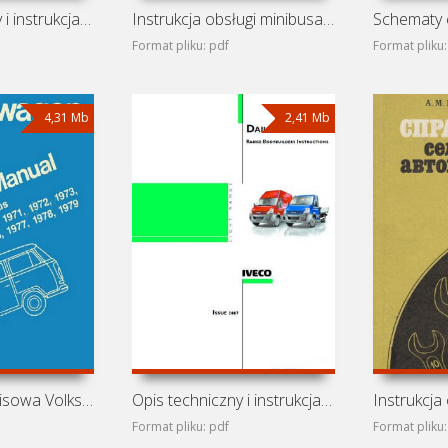
Opis techniczny i instrukcja obsługi samochodów UAZ-31512,
Instrukcja obsługi minibusa Nissan NV Passenger (2016)
Format pliku: pdf
Format pliku:
4,31 Mb
2,41 Mb
Instrukcja serwisowa Volkswagen Transporter T2
Opis techniczny i instrukcja obsługi Iveco Daily 29L, 35S,
Format pliku: pdf
Format pliku: