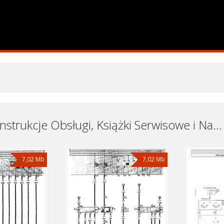
Minibusy Instrukcje Obsługi, Książki Serwisowe i Naprawy Download - Pobierz za Darmo
7,02 Mb
7,02 Mb