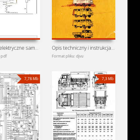
Schematy elektryczne samochodu Dodge Ram Van B250 (Dodge
Opis techniczny i instrukcja obsługi samochodów UAZ-451M,
 pdf
Format pliku: djvu
7,78 Mb
7,3 Mb