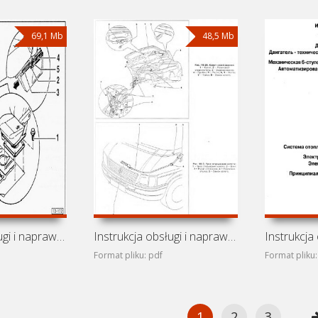
69,1 Mb
48,5 Mb
Instrukcja obsługi i naprawy Volkswagen Transporter T4
Instrukcja obsługi i naprawy Volkswagen Transporter LT II
Format pliku: pdf
Format pliku:
1
2
3