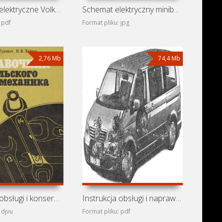
Schematy elektryczne Volkswagen Transporter T4 (California,
Schemat elektryczny minibusa Volkswagen Transporter T2
 pdf
Format pliku: jpg
2,76 Mb
74,4 Mb
Instrukcja obsługi i konserwacji samochodów UAZ-469,
Instrukcja obsługi i naprawy Volkswagen Transporter T5
 djvu
Format pliku: pdf