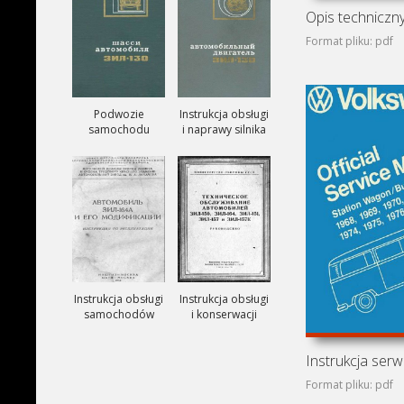
Format pliku: pdf
Podwozie
Instrukcja obsługi
samochodu
i naprawy silnika
ZIŁ-130
ZIŁ-130
Instrukcja obsługi
Instrukcja obsługi
samochodów
i konserwacji
ciezarowych
samochodów
ZIŁ-164A
ZIŁ-150, ZIŁ-151,
ZIŁ-157, ZIŁ-157K
Format pliku: pdf