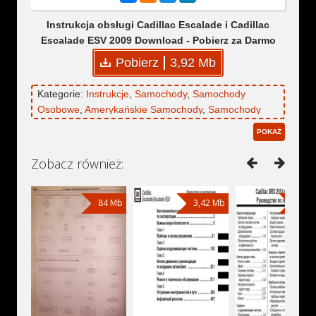
Instrukcja obsługi Cadillac Escalade i Cadillac
Escalade ESV 2009 Download - Pobierz za Darmo
Pobierz
3,92 Mb
Kategorie:
Instrukcje
,
Samochody
,
Samochody
Osobowe
,
Amerykańskie Samochody
,
Samochody
Terenowe
,
Cadillac
,
Cadillac Escalade
,
Cadillac
POKAŻ
Escalade ESV
Zobacz również:
84 Mb
3,42 Mb
29,9