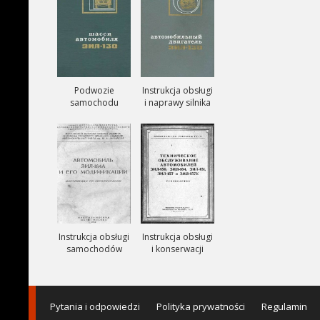
Podwozie
Instrukcja obsługi
samochodu
i naprawy silnika
ZIŁ-130
ZIŁ-130
Instrukcja obsługi
Instrukcja obsługi
samochodów
i konserwacji
ciezarowych
samochodów
ZIŁ-164A
ZIŁ-150, ZIŁ-151,
ZIŁ-157, ZIŁ-157K
Pytania i odpowiedzi
Polityka prywatności
Regulamin