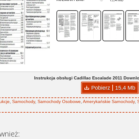
Instrukcja obsługi Cadillac Escalade 2011 Downl
Pobierz
15,4 Mb
rukcje
,
Samochody
,
Samochody Osobowe
,
Amerykańskie Samochody
,
wnież: