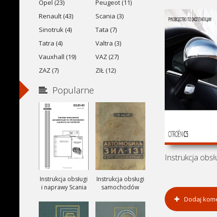
Opel (23)
Peugeot (11)
Renault (43)
Scania (3)
Sinotruk (4)
Tata (7)
Tatra (4)
Valtra (3)
Vauxhall (19)
VAZ (27)
ZAZ (7)
ZIŁ (12)
Popularne
Instrukcja obsługi
Instrukcja obsługi
i naprawy Scania
samochodów
ciezarowych
Dodaj kom
ZIŁ-131, ZIŁ-131A
i ZIŁ-131V