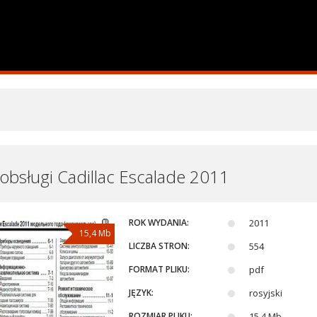
 obsługi Cadillac Escalade 2011
ROK WYDANIA:
2011
15,4 Mb
LICZBA STRON:
554
FORMAT PLIKU:
pdf
JĘZYK:
rosyjski
ROZMIAR PLIKU:
15,4 Mb