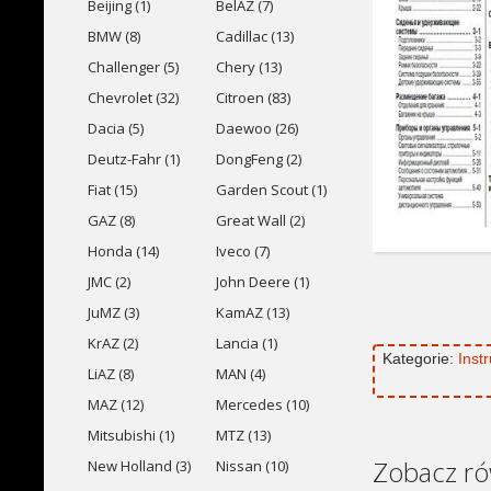
Beijing (1)
BelAZ (7)
BMW (8)
Cadillac (13)
Challenger (5)
Chery (13)
Chevrolet (32)
Citroen (83)
Dacia (5)
Daewoo (26)
Deutz-Fahr (1)
DongFeng (2)
Fiat (15)
Garden Scout (1)
GAZ (8)
Great Wall (2)
Honda (14)
Iveco (7)
JMC (2)
John Deere (1)
JuMZ (3)
KamAZ (13)
KrAZ (2)
Lancia (1)
Kategorie:
Inst
LiAZ (8)
MAN (4)
MAZ (12)
Mercedes (10)
Mitsubishi (1)
MTZ (13)
Zobacz ró
New Holland (3)
Nissan (10)