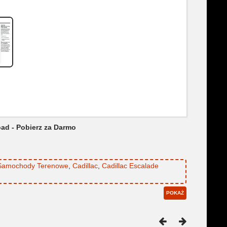
oad - Pobierz za Darmo
Samochody Terenowe
,
Cadillac
,
Cadillac Escalade
POKAŻ