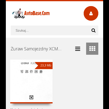
Żuraw Samojezdny XCMG QY25K5-1 Instrukcje Obsługi, Książki Serwisowe i Naprawy Download - Pobierz za Darmo
23,3 Mb