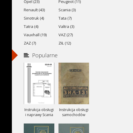
Opel (23)
Peugeot (11)
Renault (43)
Scania (3)
Sinotruk (4)
Tata (7)
Tatra (4)
Valtra (3)
Vauxhall (19)
VAZ (27)
ZAZ (7)
ZIŁ (12)
Popularne
Instrukcja obsługi
Instrukcja obsługi
i naprawy Scania
samochodów
ciezarowych
ZIŁ-131, ZIŁ-131A
i ZIŁ-131V