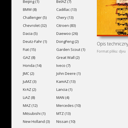
Beijing (1)
BelAZ (7)
BMW (8)
Cadillac (13)
Challenger (5)
Chery (13)
Chevrolet (32)
Citroen (83)
Dacia (5)
Daewoo (26)
Deutz-Fahr (1)
DongFeng (2)
Fiat (15)
Garden Scout (1)
Format pliku: djvu
GAZ (8)
Great Wall (2)
Honda (14)
Iveco (7)
JMC (2)
John Deere (1)
JuMZ (3)
KamAZ (13)
KrAZ (2)
Lancia (1)
LiAZ (8)
MAN (4)
MAZ (12)
Mercedes (10)
Mitsubishi (1)
MTZ (13)
New Holland (3)
Nissan (10)