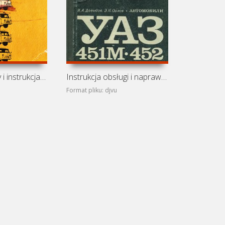
Opis techniczny i instrukcja obsługi samochodów UAZ-451M,
Instrukcja obsługi i naprawy samochodów UAZ-451M i UAZ-452
Format pliku: djvu