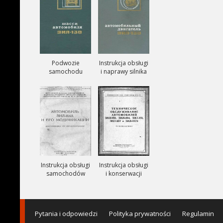
Podwozie
Instrukcja obsługi
samochodu
i naprawy silnika
ZIŁ-130
ZIŁ-130
Instrukcja obsługi
Instrukcja obsługi
samochodów
i konserwacji
ciezarowych
samochodów
ZIŁ-164A
ZIŁ-150, ZIŁ-151,
ZIŁ-157, ZIŁ-157K
Pytania i odpowiedzi
Polityka prywatności
Regulamin