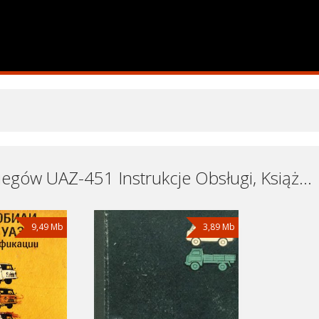
Skrzynia biegów UAZ-451 Instrukcje Obsługi, Książki Serwisowe i Naprawy Download - Pobierz za Darmo
9,49 Mb
3,89 Mb