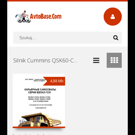
Silnik Cummins QSK60-C Instrukcje Obsługi, Książki Serwisowe i Naprawy Download - Pobierz za Darmo
4,88 Mb