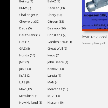
Beijing (1)
BelAZ (7)
BMW (8)
Cadillac (13)
Challenger (5)
Chery (13)
Chevrolet (32)
Citroen (83)
Dacia (5)
Daewoo (26)
Deutz-Fahr (1)
DongFeng (2)
Fiat (15)
Garden Scout (1)
Format pliku: pdf
GAZ (8)
Great Wall (2)
Honda (14)
Iveco (7)
JMC (2)
John Deere (1)
JuMZ (3)
KamAZ (13)
KrAZ (2)
Lancia (1)
LiAZ (8)
MAN (4)
MAZ (12)
Mercedes (10)
Mitsubishi (1)
MTZ (13)
New Holland (3)
Nissan (10)