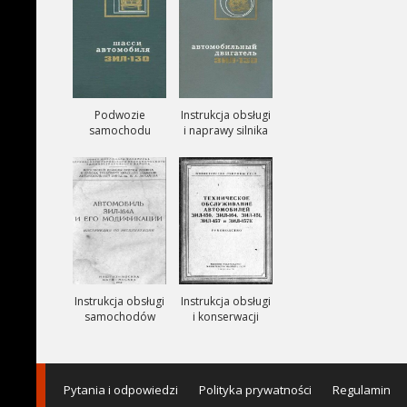
Podwozie
Instrukcja obsługi
samochodu
i naprawy silnika
ZIŁ-130
ZIŁ-130
Instrukcja obsługi
Instrukcja obsługi
samochodów
i konserwacji
ciezarowych
samochodów
ZIŁ-164A
ZIŁ-150, ZIŁ-151,
ZIŁ-157, ZIŁ-157K
Pytania i odpowiedzi
Polityka prywatności
Regulamin