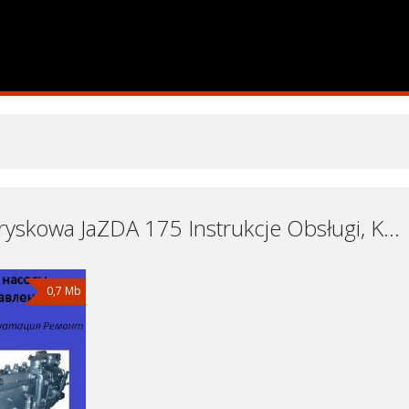
Pompa wtryskowa JaZDA 175 Instrukcje Obsługi, Książki Serwisowe i Naprawy Download - Pobierz za Darmo
0,7 Mb