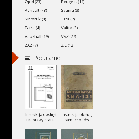
Opel (23)
Peugeot (11)
Renault (43)
Scania (3)
Sinotruk (4)
Tata (7)
Tatra (4)
Valtra (3)
Vauxhall (19)
VAZ (27)
ZAZ (7)
ZIŁ (12)
Popularne
Instrukcja obsługi
Instrukcja obsługi
i naprawy Scania
samochodów
ciezarowych
ZIŁ-131, ZIŁ-131A
i ZIŁ-131V