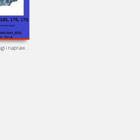
Instrukcja obsługi i naprawy pomp wtryskowych JaMZ-238,