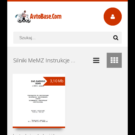
Silniki MeMZ Instrukcje Obsługi, Książki Serwisowe i Naprawy Download - Pobierz za Darmo
3,10 Mb