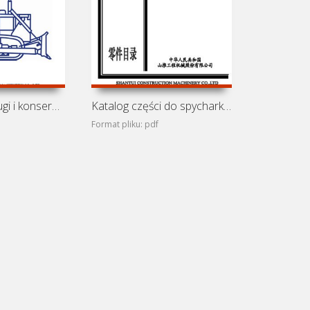
Instrukcja obsługi i konserwacji spycharki Shantui SD32
Katalog części do spycharki Shantui SD32
Format pliku: pdf