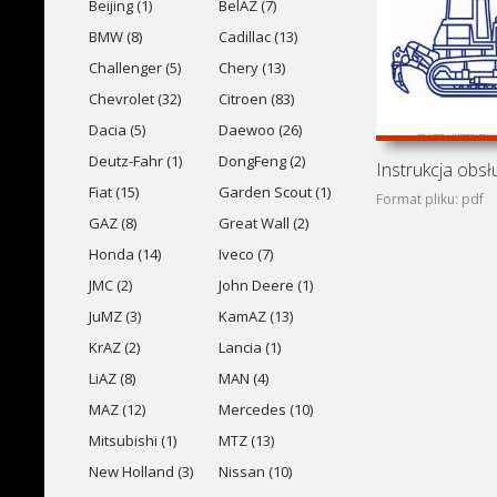
Beijing (1)
BelAZ (7)
BMW (8)
Cadillac (13)
Challenger (5)
Chery (13)
Chevrolet (32)
Citroen (83)
Dacia (5)
Daewoo (26)
Deutz-Fahr (1)
DongFeng (2)
Fiat (15)
Garden Scout (1)
Format pliku: pdf
GAZ (8)
Great Wall (2)
Honda (14)
Iveco (7)
JMC (2)
John Deere (1)
JuMZ (3)
KamAZ (13)
KrAZ (2)
Lancia (1)
LiAZ (8)
MAN (4)
MAZ (12)
Mercedes (10)
Mitsubishi (1)
MTZ (13)
New Holland (3)
Nissan (10)