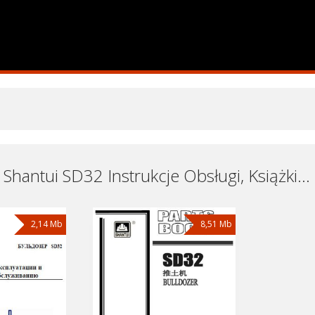
Spycharka Shantui SD32 Instrukcje Obsługi, Książki Serwisowe i Naprawy Download - Pobierz za Darmo
2,14 Mb
8,51 Mb