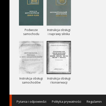
Podwozie
Instrukcja obsługi
samochodu
i naprawy silnika
ZIŁ-130
ZIŁ-130
Instrukcja obsługi
Instrukcja obsługi
samochodów
i konserwacji
ciezarowych
samochodów
ZIŁ-164A
ZIŁ-150, ZIŁ-151,
ZIŁ-157, ZIŁ-157K
Pytania i odpowiedzi
Polityka prywatności
Regulamin