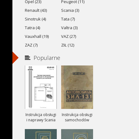
Opel (23)
Peugeot (11)
Renault (43)
Scania (3)
Sinotruk (4)
Tata (7)
Tatra (4)
Valtra (3)
Vauxhall (19)
VAZ (27)
ZAZ (7)
ZIŁ (12)
Popularne
Instrukcja obsługi
Instrukcja obsługi
i naprawy Scania
samochodów
ciezarowych
ZIŁ-131, ZIŁ-131A
i ZIŁ-131V