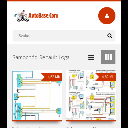
Samochód Renault Logan Instrukcje Obsługi, Książki Serwisowe i Naprawy Download - Pobierz za Darmo
4,62 Mb
4,62 Mb