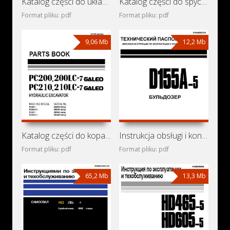
Katalog części do układarki rur Komatsu D355C-3
Katalog części do spycharki Komatsu D155A-5-R1
Format pliku: pdf
Format pliku: pdf
9,06 Mb
12,2 Mb
Katalog części do koparek Komatsu PC200-7, PC200LC-7,
Instrukcja obsługi i konserwacji spycharki Komatsu D155A-5
Format pliku: pdf
Format pliku: pdf
65,2 Mb
13,3 Mb