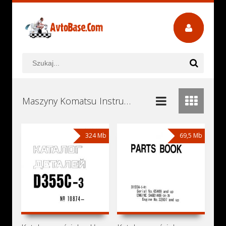
Maszyny Komatsu Instrukcje Obsługi, Książki Serwisowe i Naprawy Download - Pobierz za Darmo
324 Mb
69,5 Mb