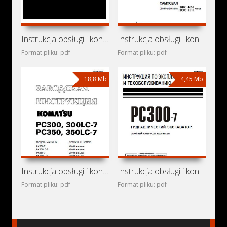
Instrukcja obsługi i konserwacji wozidła technologicznego
Instrukcja obsługi i konserwacji wywrotek Komatsu HD465-5 i
Format pliku: pdf
Format pliku: pdf
18,8 Mb
4,45 Mb
Instrukcja obsługi i konserwacji koparki Komatsu PC300,
Instrukcja obsługi i konserwacji koparka hydrauliczna
Format pliku: pdf
Format pliku: pdf