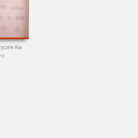
Schematy elektryczne Kia Sorento XM (Kia Sorento II)
png