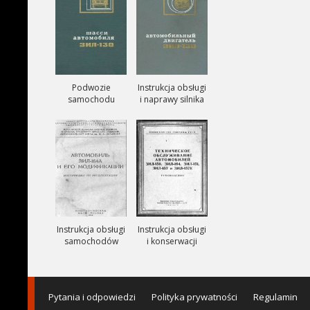
Podwozie
Instrukcja obsługi
samochodu
i naprawy silnika
ZIŁ-130
ZIŁ-130
Instrukcja obsługi
Instrukcja obsługi
samochodów
i konserwacji
ciezarowych
samochodów
ZIŁ-164A
ZIŁ-150, ZIŁ-151,
ZIŁ-157, ZIŁ-157K
Pytania i odpowiedzi
Polityka prywatności
Regulamin