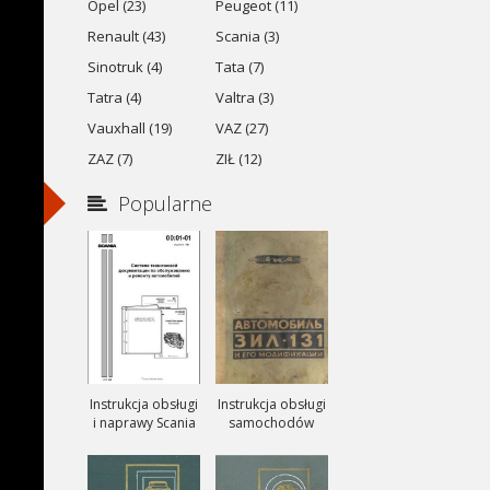
Opel (23)
Peugeot (11)
Renault (43)
Scania (3)
Sinotruk (4)
Tata (7)
Tatra (4)
Valtra (3)
Vauxhall (19)
VAZ (27)
ZAZ (7)
ZIŁ (12)
Popularne
Instrukcja obsługi
Instrukcja obsługi
i naprawy Scania
samochodów
ciezarowych
ZIŁ-131, ZIŁ-131A
i ZIŁ-131V