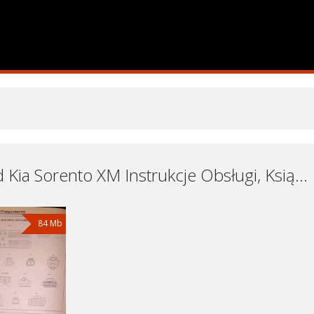
Samochód Kia Sorento XM Instrukcje Obsługi, Książki Serwisowe i Naprawy Download - Pobierz za Darmo
84 Mb