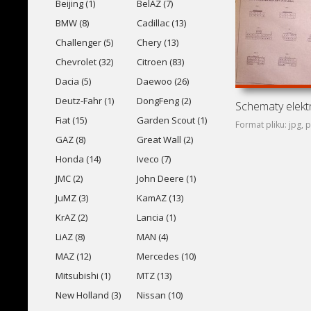
Beijing (1)
BelAZ (7)
BMW (8)
Cadillac (13)
Challenger (5)
Chery (13)
Chevrolet (32)
Citroen (83)
Dacia (5)
Daewoo (26)
Deutz-Fahr (1)
DongFeng (2)
Fiat (15)
Garden Scout (1)
Format pliku: jpg, 
GAZ (8)
Great Wall (2)
Honda (14)
Iveco (7)
JMC (2)
John Deere (1)
JuMZ (3)
KamAZ (13)
KrAZ (2)
Lancia (1)
LiAZ (8)
MAN (4)
MAZ (12)
Mercedes (10)
Mitsubishi (1)
MTZ (13)
New Holland (3)
Nissan (10)