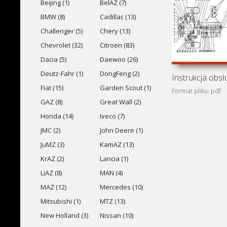
Beijing (1)
BelAZ (7)
BMW (8)
Cadillac (13)
Challenger (5)
Chery (13)
Chevrolet (32)
Citroen (83)
Dacia (5)
Daewoo (26)
Deutz-Fahr (1)
DongFeng (2)
Fiat (15)
Garden Scout (1)
Format pliku: pdf
GAZ (8)
Great Wall (2)
Honda (14)
Iveco (7)
JMC (2)
John Deere (1)
JuMZ (3)
KamAZ (13)
KrAZ (2)
Lancia (1)
LiAZ (8)
MAN (4)
MAZ (12)
Mercedes (10)
Mitsubishi (1)
MTZ (13)
New Holland (3)
Nissan (10)