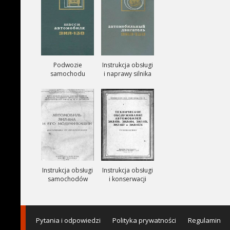
Podwozie
Instrukcja obsługi
samochodu
i naprawy silnika
ZIŁ-130
ZIŁ-130
Instrukcja obsługi
Instrukcja obsługi
samochodów
i konserwacji
ciezarowych
samochodów
ZIŁ-164A
ZIŁ-150, ZIŁ-151,
ZIŁ-157, ZIŁ-157K
Pytania i odpowiedzi
Polityka prywatności
Regulamin