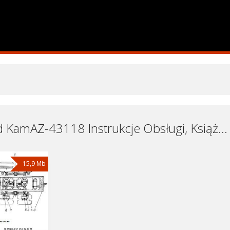
Samochód KamAZ-43118 Instrukcje Obsługi, Książki Serwisowe i Naprawy Download - Pobierz za Darmo
15,9 Mb