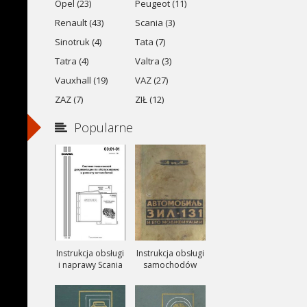
Opel (23)
Peugeot (11)
Renault (43)
Scania (3)
Sinotruk (4)
Tata (7)
Tatra (4)
Valtra (3)
Vauxhall (19)
VAZ (27)
ZAZ (7)
ZIŁ (12)
Popularne
Instrukcja obsługi
Instrukcja obsługi
i naprawy Scania
samochodów
ciezarowych
ZIŁ-131, ZIŁ-131A
i ZIŁ-131V