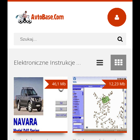
Elektroniczne Instrukcje Obsługi, Książki Serwisowe i Naprawy Download - Pobierz za Darmo
46,1 Mb
12,23 Mb