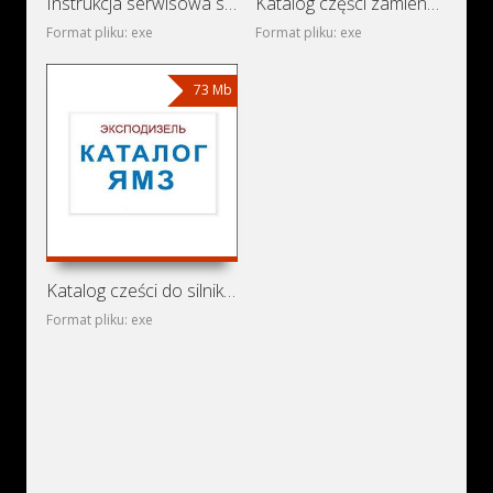
Instrukcja serwisowa samochodu Nissan Navara D40 (Nissan
Katalog części zamiennych Tata LP 613 i Tata LPT 613
Format pliku: exe
Format pliku: exe
73 Mb
Katalog cześci do silników wysokoprężnych JaMZ-236,
Format pliku: exe