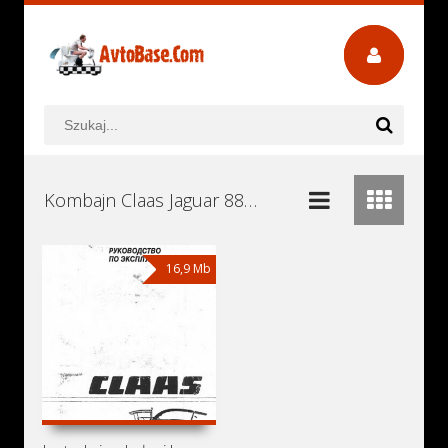
Kombajn Claas Jaguar 880 Instrukcje Obsługi, Książki Serwisowe i Naprawy Download - Pobierz za Darmo
16,9 Mb