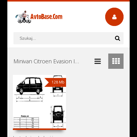
Minivan Citroen Evasion Instrukcje Obsługi, Książki Serwisowe i Naprawy Download - Pobierz za Darmo
128 Mb