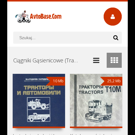
Ciągniki Gąsienicowe (Traktory Gąsienicowe) Instrukcje Obsługi, Książki Serwisowe i Naprawy Download - Pobierz za Darmo
10 Mb
25,2 Mb