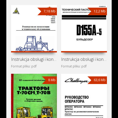
7,18 Mb
12,2 Mb
Instrukcja obsługi i konserwacji spycharek Shantui SD16,
Instrukcja obsługi i konserwacji spycharki Komatsu D155A-5
Format pliku: pdf
Format pliku: pdf
8 Mb
63,6 Mb