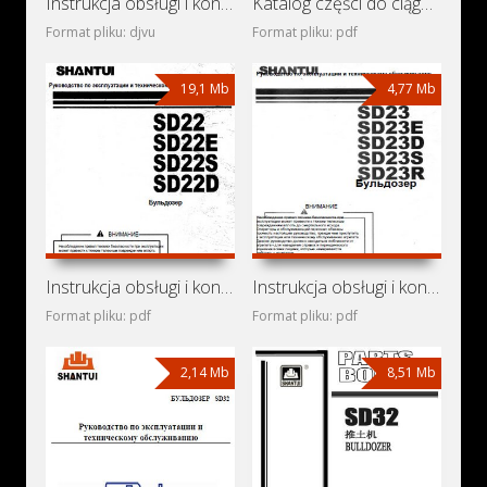
Instrukcja obsługi i konserwacji T-150K, DT-75MV, MTZ-80,
Katalog części do ciągnika ChTZ T-10M
Format pliku: djvu
Format pliku: pdf
19,1 Mb
4,77 Mb
Instrukcja obsługi i konserwacji spycharek Shantui SD22,
Instrukcja obsługi i konserwacji spycharek Shantui SD23,
Format pliku: pdf
Format pliku: pdf
2,14 Mb
8,51 Mb