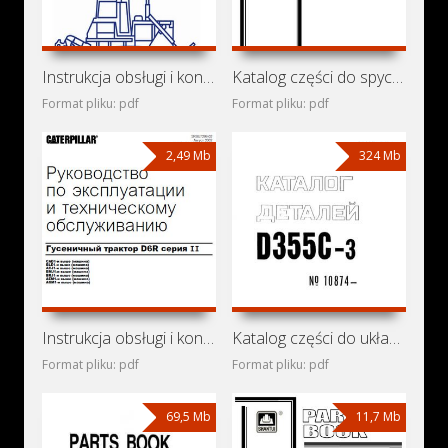
Instrukcja obsługi i konserwacji spycharki Shantui SD32
Katalog części do spycharki Shantui SD32
Format pliku: pdf
Format pliku: pdf
2,49 Mb
324 Mb
Instrukcja obsługi i konserwacji spycharki Caterpillar D6R
Katalog części do układarki rur Komatsu D355C-3
Format pliku: pdf
Format pliku: pdf
69,5 Mb
11,7 Mb