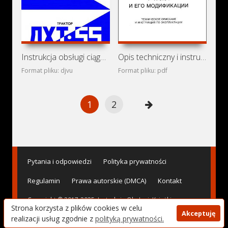
Instrukcja obsługi ciągników OTZ TDT-55A i OTZ LHT-55
Opis techniczny i instrukcja obsługi ciągników ChTZ
Format pliku: djvu
Format pliku: pdf
1
2
Pytania i odpowiedzi
Polityka prywatności
Regulamin
Prawa autorskie (DMCA)
Kontakt
Copyright © 2017-2025. Instrukcje Obsługi, Książki
Strona korzysta z plików cookies w celu
Serwisowe, Naprawy i Schematy Elektryczne Maszyn -
Akceptuję
AvtoBase.Com
realizacji usług zgodnie z
polityką prywatności.