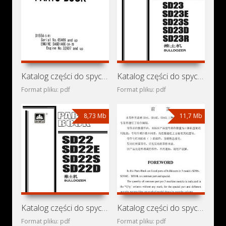
Katalog części do spycharki Komatsu D155A-5-R1
Katalog części do spycharek Shantui SD23, SD23E, SD23S,
Format pliku: pdf
Format pliku: pdf
8,73 Mb
11,7 Mb
Katalog części do spycharek Shantui SD22, SD22E, SD22S,
Katalog części do spycharek Shantui SD16, SD16E, SD16L
Format pliku: pdf
Format pliku: pdf