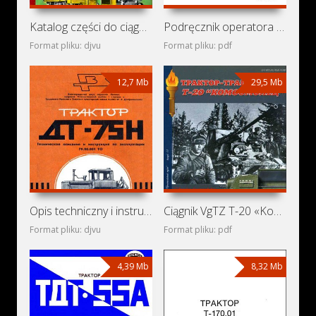
Katalog części do ciągników KTZ T-70SM i KTZ T-70V
Podręcznik operatora ciągników Challenger MT800C (MT835C,
Format pliku: djvu
Format pliku: pdf
12,7 Mb
29,5 Mb
Opis techniczny i instrukcja obsługi ciągnika Agromash
Ciągnik VgTZ T-20 «Komsomolec»
Format pliku: djvu
Format pliku: pdf
4,39 Mb
8,32 Mb