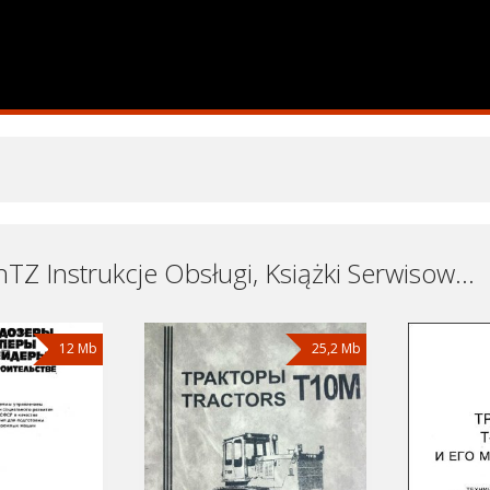
Ciągniki ChTZ Instrukcje Obsługi, Książki Serwisowe i Naprawy Download - Pobierz za Darmo
12 Mb
25,2 Mb