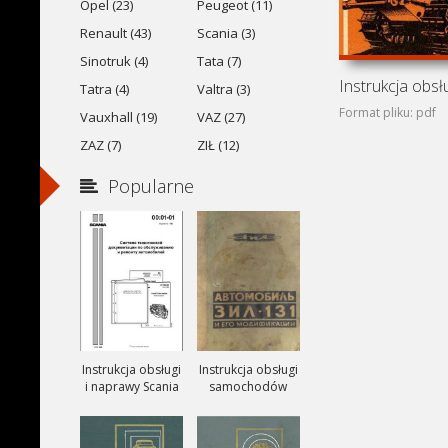
Opel (23)
Peugeot (11)
Renault (43)
Scania (3)
Sinotruk (4)
Tata (7)
Tatra (4)
Valtra (3)
Format pliku: pdf
Vauxhall (19)
VAZ (27)
ZAZ (7)
ZIŁ (12)
Popularne
Instrukcja obsługi
Instrukcja obsługi
i naprawy Scania
samochodów
ciezarowych
ZIŁ-131, ZIŁ-131A
i ZIŁ-131V