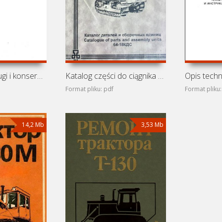
Instrukcja obsługi i konserwacji spycharek, zgarniarek,
Katalog części do ciągnika ChTZ T-10M
Format pliku: pdf
Format pliku:
14,2 Mb
3,53 Mb