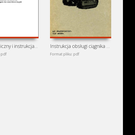
Opis techniczny i instrukcja obsługi ciągników ChTZ
Instrukcja obsługi ciągnika ChTZ T-100M
 pdf
Format pliku: pdf