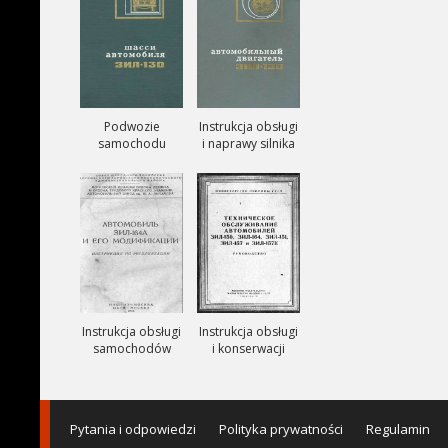
Podwozie
Instrukcja obsługi
samochodu
i naprawy silnika
ZIŁ-130
ZIŁ-130
Instrukcja obsługi
Instrukcja obsługi
samochodów
i konserwacji
ciezarowych
samochodów
ZIŁ-164A
ZIŁ-150, ZIŁ-151,
ZIŁ-157, ZIŁ-157K
Pytania i odpowiedzi
Polityka prywatności
Regulamin