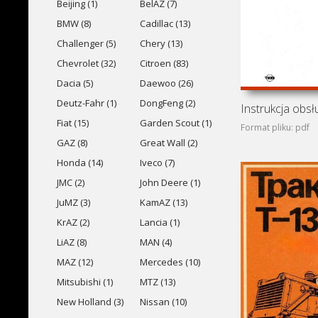
Beijing (1)
BelAZ (7)
BMW (8)
Cadillac (13)
Challenger (5)
Chery (13)
Chevrolet (32)
Citroen (83)
Dacia (5)
Daewoo (26)
Deutz-Fahr (1)
DongFeng (2)
Fiat (15)
Garden Scout (1)
Format pliku: pdf
GAZ (8)
Great Wall (2)
Honda (14)
Iveco (7)
JMC (2)
John Deere (1)
JuMZ (3)
KamAZ (13)
KrAZ (2)
Lancia (1)
LiAZ (8)
MAN (4)
MAZ (12)
Mercedes (10)
Mitsubishi (1)
MTZ (13)
New Holland (3)
Nissan (10)