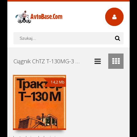
Ciągnik ChTZ T-130MG-3 Instrukcje Obsługi, Książki Serwisowe i Naprawy Download - Pobierz za Darmo
14,2 Mb