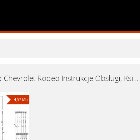
Samochód Chevrolet Rodeo Instrukcje Obsługi, Książki Serwisowe i Naprawy Download - Pobierz za Darmo
4,57 Mb