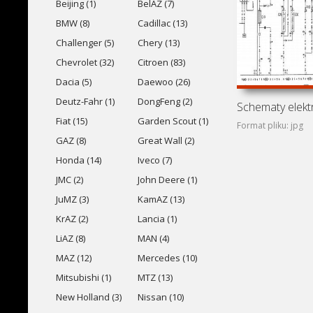
Beijing (1)
BelAZ (7)
BMW (8)
Cadillac (13)
Challenger (5)
Chery (13)
Chevrolet (32)
Citroen (83)
Dacia (5)
Daewoo (26)
Deutz-Fahr (1)
DongFeng (2)
Fiat (15)
Garden Scout (1)
Format pliku: jpg
GAZ (8)
Great Wall (2)
Honda (14)
Iveco (7)
JMC (2)
John Deere (1)
JuMZ (3)
KamAZ (13)
KrAZ (2)
Lancia (1)
LiAZ (8)
MAN (4)
MAZ (12)
Mercedes (10)
Mitsubishi (1)
MTZ (13)
New Holland (3)
Nissan (10)