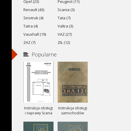
Opel (23)
Peugeot (11)
Renault (43)
Scania (3)
Sinotruk (4)
Tata (7)
Tatra (4)
Valtra (3)
Vauxhall (19)
VAZ (27)
ZAZ (7)
ZIŁ (12)
Popularne
Instrukcja obsługi
Instrukcja obsługi
i naprawy Scania
samochodów
ciezarowych
ZIŁ-131, ZIŁ-131A
i ZIŁ-131V