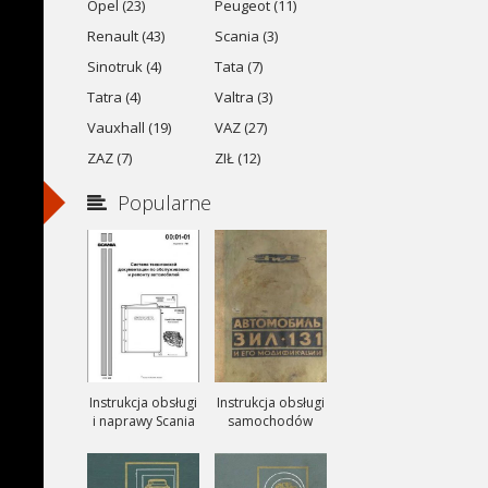
Opel (23)
Peugeot (11)
Renault (43)
Scania (3)
Sinotruk (4)
Tata (7)
Tatra (4)
Valtra (3)
Vauxhall (19)
VAZ (27)
ZAZ (7)
ZIŁ (12)
Popularne
Instrukcja obsługi
Instrukcja obsługi
i naprawy Scania
samochodów
ciezarowych
ZIŁ-131, ZIŁ-131A
i ZIŁ-131V