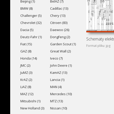
Beijing (1)
BelAZ (7)
BMW (8)
Cadillac (13)
Challenger (5)
Chery (13)
Chevrolet (32)
Citroen (83)
Dacia (5)
Daewoo (26)
Deutz-Fahr (1)
DongFeng (2)
Fiat (15)
Garden Scout (1)
Format pliku: jpg
GAZ (8)
Great Wall (2)
Honda (14)
Iveco (7)
JMC (2)
John Deere (1)
JuMZ (3)
KamAZ (13)
KrAZ (2)
Lancia (1)
LiAZ (8)
MAN (4)
MAZ (12)
Mercedes (10)
Mitsubishi (1)
MTZ (13)
New Holland (3)
Nissan (10)