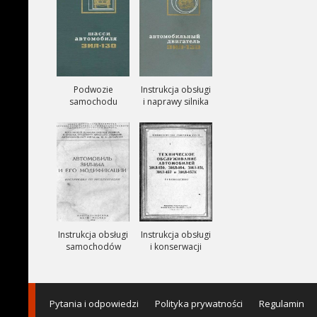
Podwozie
Instrukcja obsługi
samochodu
i naprawy silnika
ZIŁ-130
ZIŁ-130
Instrukcja obsługi
Instrukcja obsługi
samochodów
i konserwacji
ciezarowych
samochodów
ZIŁ-164A
ZIŁ-150, ZIŁ-151,
ZIŁ-157, ZIŁ-157K
Pytania i odpowiedzi
Polityka prywatności
Regulamin