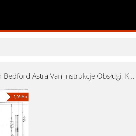
Samochód Bedford Astra Van Instrukcje Obsługi, Książki Serwisowe i Naprawy Download - Pobierz za Darmo
2,03 Mb