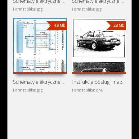
Schematy elektryczne Audi A6 C5/4B Avant (Audi A6 II)
Schematy elektryczne Audi A6 C5/4B (Audi A6 II)
Format pliku: jpg
Format pliku: jpg
4,9 Mb
28 Mb
Schematy elektryczne Audi A6 C5/4B Avant Allroad Quattro
Instrukcja obsługi i naprawy Audi A6 i Audi A6 Avant (1997-)
Format pliku: jpg
Format pliku: djvu