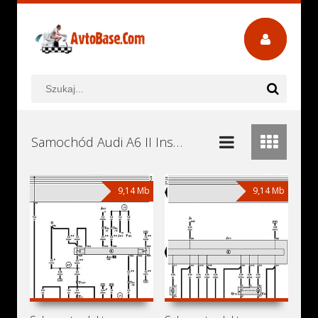
Samochód Audi A6 II Instrukcje Obsługi, Książki Serwisowe i Naprawy Download - Pobierz za Darmo
9,14 Mb
9,14 Mb