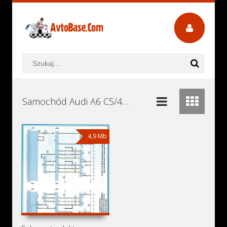
Samochód Audi A6 C5/4B Avant Allroad Quattro Instrukcje Obsługi, Książki Serwisowe i Naprawy Download - Pobierz za Darmo
4,9 Mb