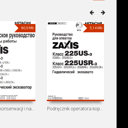
80,9 Mb
5,14 Mb
Instrukcja konserwacji i naprawy
Podręcznik operatora koparek Hitachi