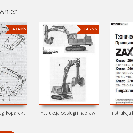
wnież:
40,4 Mb
14,5 Mb
Instrukcja obsługi koparek Tveks
Instrukcja obsługi i naprawy koparek