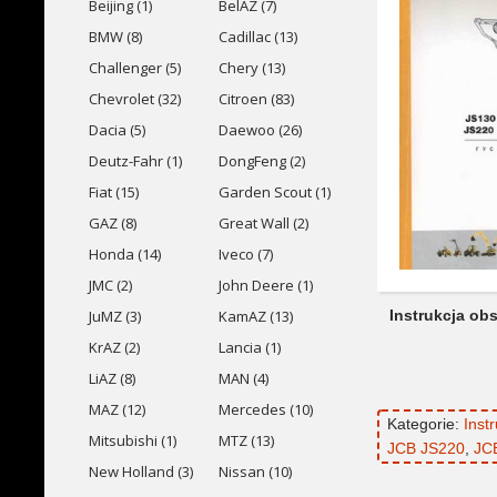
Beijing (1)
BelAZ (7)
BMW (8)
Cadillac (13)
Challenger (5)
Chery (13)
Chevrolet (32)
Citroen (83)
Dacia (5)
Daewoo (26)
Deutz-Fahr (1)
DongFeng (2)
Fiat (15)
Garden Scout (1)
GAZ (8)
Great Wall (2)
Honda (14)
Iveco (7)
JMC (2)
John Deere (1)
Instrukcja ob
JuMZ (3)
KamAZ (13)
KrAZ (2)
Lancia (1)
LiAZ (8)
MAN (4)
MAZ (12)
Mercedes (10)
Kategorie:
Inst
Mitsubishi (1)
MTZ (13)
JCB JS220
,
JC
New Holland (3)
Nissan (10)