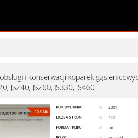
 obsługi i konserwacji koparek gąsienicowyc
20, JS240, JS260, JS330, JS460
ROK WYDANIA:
2001
20,5 Mb
LICZBA STRON:
152
FORMAT PLIKU:
pdf
JĘZYK:
rosyjski