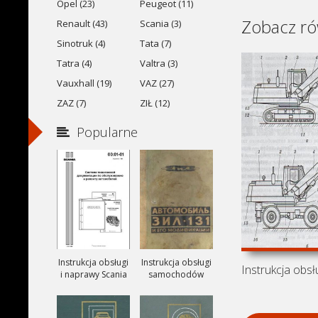
Opel (23)
Peugeot (11)
Zobacz ró
Renault (43)
Scania (3)
Sinotruk (4)
Tata (7)
Tatra (4)
Valtra (3)
Vauxhall (19)
VAZ (27)
ZAZ (7)
ZIŁ (12)
Popularne
Instrukcja obsługi
Instrukcja obsługi
i naprawy Scania
samochodów
ciezarowych
ZIŁ-131, ZIŁ-131A
i ZIŁ-131V