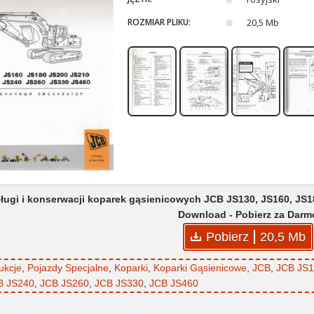
ROZMIAR PLIKU:
20,5 Mb
sługi i konserwacji koparek gąsienicowych JCB JS130, JS160, JS1
Download - Pobierz za Darm
Pobierz
20,5 Mb
rukcje
,
Pojazdy Specjalne
,
Koparki
,
Koparki Gąsienicowe
,
JCB
,
JCB JS
B JS240
,
JCB JS260
,
JCB JS330
,
JCB JS460