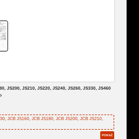
80, JS200, JS210, JS220, JS240, JS260, JS330, JS460
o
130
,
JCB JS160
,
JCB JS180
,
JCB JS200
,
JCB JS210
,
POKAŻ