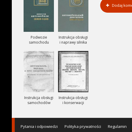
Dodaj kom
Podwozie
Instrukcja obsługi
samochodu
i naprawy silnika
ZIŁ-130
ZIŁ-130
Instrukcja obsługi
Instrukcja obsługi
samochodów
i konserwacji
ciezarowych
samochodów
ZIŁ-164A
ZIŁ-150, ZIŁ-151,
ZIŁ-157, ZIŁ-157K
Pytania i odpowiedzi
Polityka prywatności
Regulamin