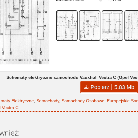
Schematy elektryczne samochodu Vauxhall Vectra C (Opel Vec
Pobierz
5,83 Mb
maty Elektryczne
,
Samochody
,
Samochody Osobowe
,
Europejskie S
l Vectra C
wnież: