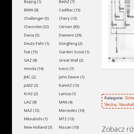
Beijing (1)
BelAZ (7)
BMW (8)
Cadillac (13)
Challenger (5)
Chery (13)
Chevrolet (32)
Citroen (83)
Dacia (5)
Daewoo (26)
Deutz-Fahr (1)
DongFeng (2)
Fiat (15)
Garden Scout (1)
GAZ (8)
Great Wall (2)
Honda (14)
Iveco (7)
JMC (2)
John Deere (1)
JuMZ (3)
KamAZ (13)
KrAZ (2)
Lancia (1)
Kategorie:
Sche
LiAZ (8)
MAN (4)
Vectra
,
Vauxhal
MAZ (12)
Mercedes (10)
Mitsubishi (1)
MTZ (13)
Zobacz ró
New Holland (3)
Nissan (10)