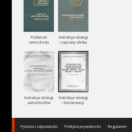
Podwozie
Instrukcja obsługi
samochodu
i naprawy silnika
ZIŁ-130
ZIŁ-130
Instrukcja obsługi
Instrukcja obsługi
samochodów
i konserwacji
ciezarowych
samochodów
ZIŁ-164A
ZIŁ-150, ZIŁ-151,
ZIŁ-157, ZIŁ-157K
Pytania i odpowiedzi
Polityka prywatności
Regulamin