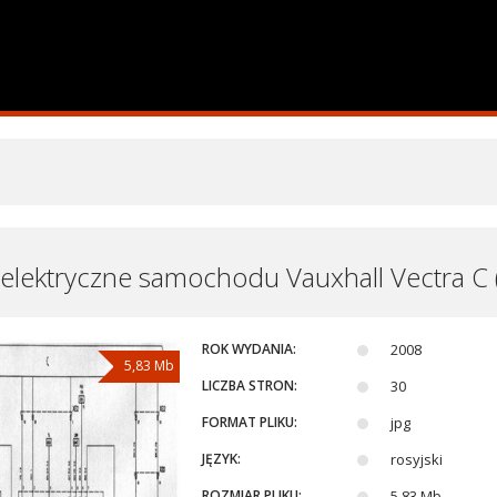
elektryczne samochodu Vauxhall Vectra C 
ROK WYDANIA:
2008
5,83 Mb
LICZBA STRON:
30
FORMAT PLIKU:
jpg
JĘZYK:
rosyjski
ROZMIAR PLIKU:
5,83 Mb