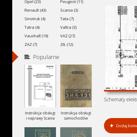
Opel (23)
Peugeot (11)
Renault (43)
Scania (3)
Sinotruk (4)
Tata (7)
Tatra (4)
Valtra (3)
Vauxhall (19)
VAZ (27)
ZAZ (7)
ZIŁ (12)
Popularne
Instrukcja obsługi
Instrukcja obsługi
i naprawy Scania
samochodów
ciezarowych
Dodaj kom
ZIŁ-131, ZIŁ-131A
i ZIŁ-131V