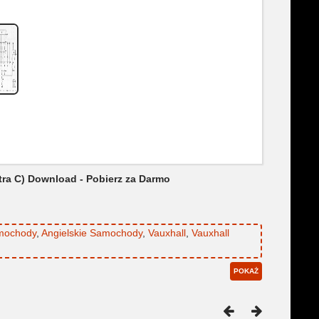
tra C) Download - Pobierz za Darmo
amochody
,
Angielskie Samochody
,
Vauxhall
,
Vauxhall
POKAŻ