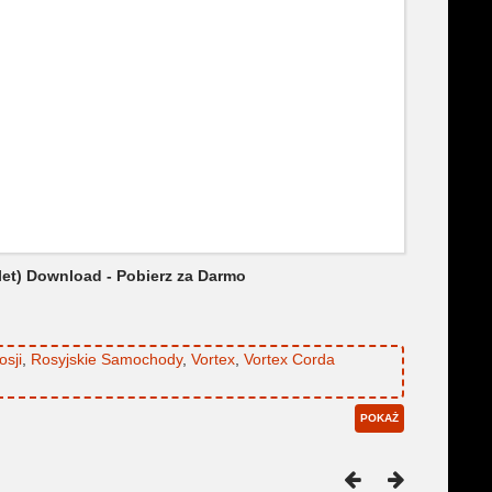
et) Download - Pobierz za Darmo
sji
,
Rosyjskie Samochody
,
Vortex
,
Vortex Corda
POKAŻ