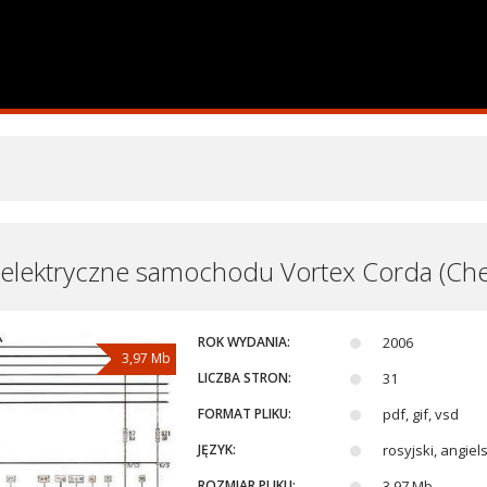
elektryczne samochodu Vortex Corda (Che
ROK WYDANIA:
2006
3,97 Mb
LICZBA STRON:
31
FORMAT PLIKU:
pdf, gif, vsd
JĘZYK:
rosyjski, angiels
ROZMIAR PLIKU:
3,97 Mb