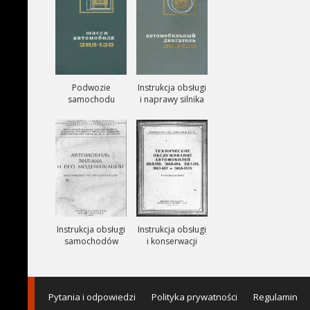
Podwozie
Instrukcja obsługi
samochodu
i naprawy silnika
ZIŁ-130
ZIŁ-130
Instrukcja obsługi
Instrukcja obsługi
samochodów
i konserwacji
ciezarowych
samochodów
ZIŁ-164A
ZIŁ-150, ZIŁ-151,
ZIŁ-157, ZIŁ-157K
Pytania i odpowiedzi
Polityka prywatności
Regulamin