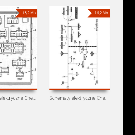
16,2 Mb
16,2 Mb
Schematy elektryczne Chery Fulwin 2
Schematy elektryczne Chery Celer