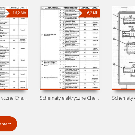
16,2 Mb
16,2 Mb
Schematy elektryczne Chery Very
Schematy elektryczne Chery Storm 2
entarz