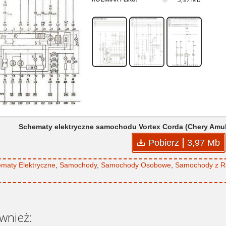
Schematy elektryczne samochodu Vortex Corda (Chery Amul
Pobierz
3,97 Mb
maty Elektryczne
,
Samochody
,
Samochody Osobowe
,
Samochody z Ro
wnież: