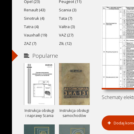
Opel (23)
Peugeot (11)
Renault (43)
Scania (3)
Sinotruk (4)
Tata (7)
Tatra (4)
Valtra (3)
Vauxhall (19)
VAZ (27)
ZAZ (7)
ZIŁ (12)
Popularne
Instrukcja obsługi
Instrukcja obsługi
i naprawy Scania
samochodów
ciezarowych
Dodaj kom
ZIŁ-131, ZIŁ-131A
i ZIŁ-131V