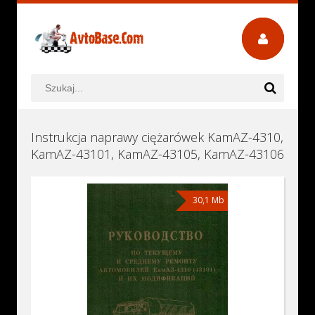
Instrukcja naprawy ciężarówek KamAZ-4310,
KamAZ-43101, KamAZ-43105, KamAZ-43106
30,1 Mb