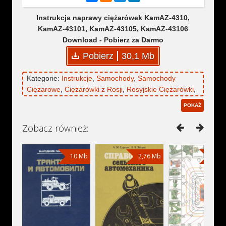
Instrukcja naprawy ciężarówek KamAZ-4310,
KamAZ-43101, KamAZ-43105, KamAZ-43106
Download - Pobierz za Darmo
Pobierz
30,1 Mb
Kategorie:
Instrukcje
,
Samochody
,
Samochody
Ciężarowe
,
Ciężarówki z Rosji
,
Rosyjskie Ciężarówki
,
Radzieckie Ciężarówki
,
Samochody Terenowe
,
POKAŻ
KamAZ
,
KamAZ-4310
,
KamAZ-43101
,
KamAZ-
43105
,
KamAZ-43106
Zobacz również:
10 Mb
2,76 Mb
24,1