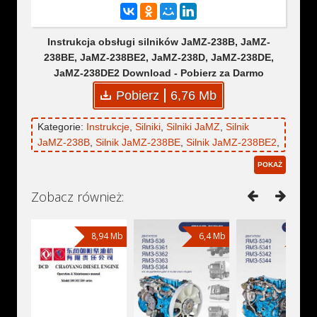
Instrukcja obsługi silników JaMZ-238B, JaMZ-
238BE, JaMZ-238BE2, JaMZ-238D, JaMZ-238DE,
JaMZ-238DE2 Download - Pobierz za Darmo
Pobierz
6,76 Mb
Kategorie:
Instrukcje
,
Silniki
,
Silniki JaMZ
,
Silnik
JaMZ-238B
,
Silnik JaMZ-238BE
,
Silnik JaMZ-238BE2
,
Silnik JaMZ-238D
,
Silnik JaMZ-238DE
,
Silnik JaMZ-
POKAŻ
238DE2
,
Pompa wtryskowa 806.1111005
,
Pompa
wtryskowa 806.1111005-50
,
Pompa wtryskowa
Zobacz również:
807.1111005
,
Pompa wtryskowa 807.1111005-50
,
Pompa wtryskowa 173.1111006
,
Pompa wtryskowa
173.1111006-20
8,94 Mb
,
Pompa wtryskowa 173.1111005
6,4 Mb
,
6,8
Pompa wtryskowa 173.1111005-30