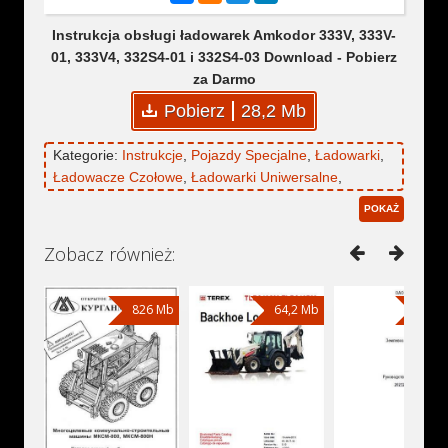
Instrukcja obsługi ładowarek Amkodor 333V, 333V-
01, 333V4, 332S4-01 i 332S4-03 Download - Pobierz
za Darmo
Pobierz
28,2 Mb
Kategorie:
Instrukcje
,
Pojazdy Specjalne
,
Ładowarki
,
Ładowacze Czołowe
,
Ładowarki Uniwersalne
,
Amkodor
,
Amkodor 332
,
Amkodor 332S4
,
Amkodor
POKAŻ
332S4-01
,
Amkodor 332S4-03
,
Amkodor 333
,
Amkodor 333V
,
Amkodor 333V-01
,
Amkodor 333V4
Zobacz również:
826 Mb
64,2 Mb
6,13