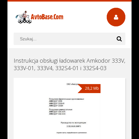
Instrukcja obsługi ładowarek Amkodor 333V,
333V-01, 333V4, 332S4-01 i 332S4-03
28,2 Mb