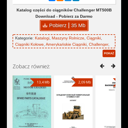
Katalog części do ciągników Challenger MT500B
Download - Pobierz za Darmo
Pobierz
35 Mb
Kategorie:
Katalogi
,
Maszyny Rolnicze
,
Ciągniki
,
Ciągniki Kołowe
,
Amerykańskie Ciągniki
,
Challenger
,
Challenger MT500B
POKAŻ
Zobacz również:
13,4 Mb
2,09 Mb
63,1