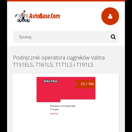
Podręcznik operatora ciągników Valtra
T151ELS, T161LS, T171LS i T191LS
20,1 Mb