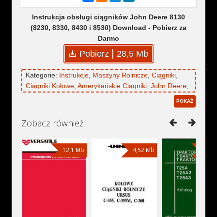
Instrukcja obsługi ciągników John Deere 8130
(8230, 8330, 8430 i 8530) Download - Pobierz za
Darmo
Pobierz
28,5 Mb
Kategorie:
Instrukcje
,
Maszyny Rolnicze
,
Ciągniki
,
Ciągniki Kołowe
,
Amerykańskie Ciągniki
,
John Deere
,
John Deere 8130
,
John Deere 8230
,
John Deere
POKAŻ
8330
,
John Deere 8430
,
John Deere 8530
Zobacz również:
12,1 Mb
4,52 Mb
22,1