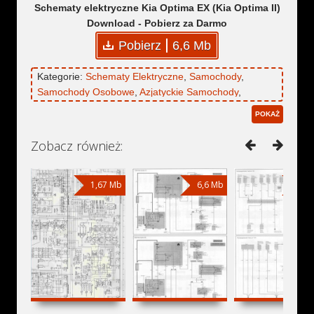
Schematy elektryczne Kia Optima EX (Kia Optima II)
Download - Pobierz za Darmo
Pobierz
6,6 Mb
Kategorie:
Schematy Elektryczne
,
Samochody
,
Samochody Osobowe
,
Azjatyckie Samochody
,
Koreańskie Samochody
,
Południowokoreańskie
POKAŻ
Samochody
,
Kia
,
Kia Optima
,
Kia Optima II
,
Kia
Optima EX
Zobacz również:
1,67 Mb
6,6 Mb
6,6