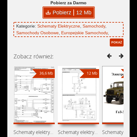
Pobierz za Darmo
Pobierz
12 Mb
Kategorie:
Schematy Elektryczne
,
Samochody
,
Samochody Osobowe
,
Europejskie Samochody
,
Niemieckie Samochody
,
Minivany
,
Opel
,
Opel Combo
POKAŻ
Zobacz również:
36,6 Mb
12 Mb
2,27
Schematy elektryczne Opel Vivaro
Schematy elektryczne Vauxhall Combo