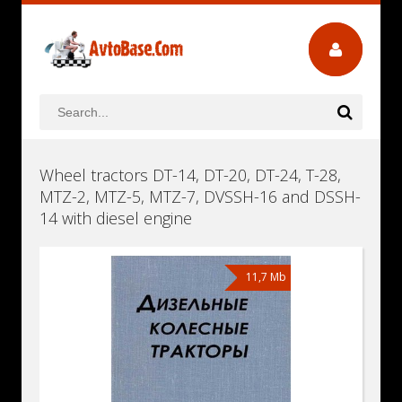
Wheel tractors DT-14, DT-20, DT-24, T-28,
MTZ-2, MTZ-5, MTZ-7, DVSSH-16 and DSSH-
14 with diesel engine
11,7 Mb