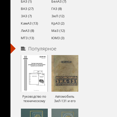
БАЗ (1)
БелАЗ (7)
ВАЗ (27)
ГАЗ (8)
ЗАЗ (7)
ЗиЛ (12)
КамАЗ (13)
КрАЗ (2)
ЛиАЗ (8)
МаЗ (12)
МТЗ (13)
ЮМЗ (3)
Популярное
Руководство по
Автомобиль
техническому
ЗиЛ-131 и его
обслуживанию и
модификации
ремонту Скания
ЗиЛ-131А и
(Scania)
ЗиЛ-131В