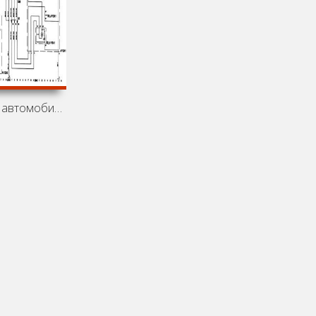
Электросхемы автомобиля Holden Barina XC (Holden Barina IV,