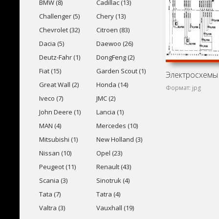
BMW (8)
Cadillac (13)
Challenger (5)
Chery (13)
Chevrolet (32)
Citroen (83)
Dacia (5)
Daewoo (26)
Deutz-Fahr (1)
DongFeng (2)
Fiat (15)
Garden Scout (1)
Great Wall (2)
Honda (14)
Формат: jpg
Iveco (7)
JMC (2)
John Deere (1)
Lancia (1)
MAN (4)
Mercedes (10)
Mitsubishi (1)
New Holland (3)
Nissan (10)
Opel (23)
Peugeot (11)
Renault (43)
Scania (3)
Sinotruk (4)
Tata (7)
Tatra (4)
Valtra (3)
Vauxhall (19)