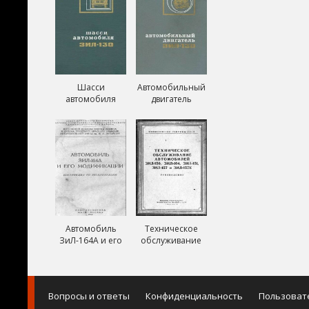
Шасси
Автомобильный
автомобиля
двигатель
ЗиЛ-130
ЗиЛ-130
Автомобиль
Техническое
ЗиЛ-164А и его
обслуживание
модификации
автомобилей
ЗиЛ-150,
ЗиЛ-151,
ЗиЛ-157,
Вопросы и ответы
Конфиденциальность
Пользоват
ЗиЛ-157К и