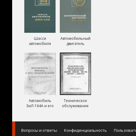
Шасси
Автомобильный
автомобиля
двигатель
ЗиЛ-130
ЗиЛ-130
Автомобиль
Техническое
ЗиЛ-164А и его
обслуживание
модификации
автомобилей
ЗиЛ-150,
ЗиЛ-151,
ЗиЛ-157,
Вопросы и ответы
Конфиденциальность
Пользоват
ЗиЛ-157К и