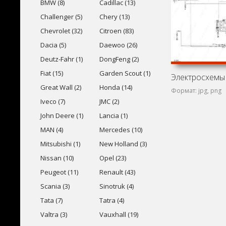
BMW (8)
Cadillac (13)
Challenger (5)
Chery (13)
Chevrolet (32)
Citroen (83)
Dacia (5)
Daewoo (26)
Deutz-Fahr (1)
DongFeng (2)
Fiat (15)
Garden Scout (1)
Great Wall (2)
Honda (14)
Формат: jpg, png
Iveco (7)
JMC (2)
John Deere (1)
Lancia (1)
MAN (4)
Mercedes (10)
Mitsubishi (1)
New Holland (3)
Nissan (10)
Opel (23)
Peugeot (11)
Renault (43)
Scania (3)
Sinotruk (4)
Tata (7)
Tatra (4)
Valtra (3)
Vauxhall (19)