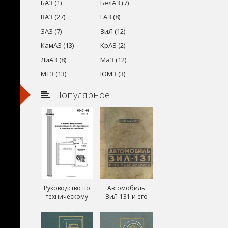
БАЗ (1)
БелАЗ (7)
ВАЗ (27)
ГАЗ (8)
ЗАЗ (7)
ЗиЛ (12)
КамАЗ (13)
КрАЗ (2)
ЛиАЗ (8)
МаЗ (12)
МТЗ (13)
ЮМЗ (3)
Популярное
Руководство по
Автомобиль
техническому
ЗиЛ-131 и его
обслуживанию и
модификации
ремонту Скания
ЗиЛ-131А и
(Scania)
ЗиЛ-131В