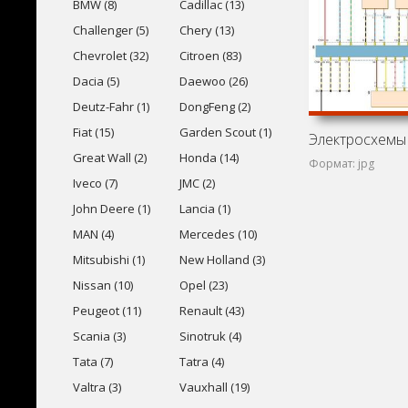
BMW (8)
Cadillac (13)
Challenger (5)
Chery (13)
Chevrolet (32)
Citroen (83)
Dacia (5)
Daewoo (26)
Deutz-Fahr (1)
DongFeng (2)
Fiat (15)
Garden Scout (1)
Great Wall (2)
Honda (14)
Формат: jpg
Iveco (7)
JMC (2)
John Deere (1)
Lancia (1)
MAN (4)
Mercedes (10)
Mitsubishi (1)
New Holland (3)
Nissan (10)
Opel (23)
Peugeot (11)
Renault (43)
Scania (3)
Sinotruk (4)
Tata (7)
Tatra (4)
Valtra (3)
Vauxhall (19)