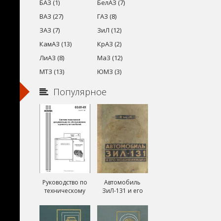
БАЗ (1)
БелАЗ (7)
ВАЗ (27)
ГАЗ (8)
ЗАЗ (7)
ЗиЛ (12)
КамАЗ (13)
КрАЗ (2)
ЛиАЗ (8)
МаЗ (12)
МТЗ (13)
ЮМЗ (3)
Популярное
Руководство по
Автомобиль
техническому
ЗиЛ-131 и его
обслуживанию и
модификации
ремонту Скания
ЗиЛ-131А и
(Scania)
ЗиЛ-131В