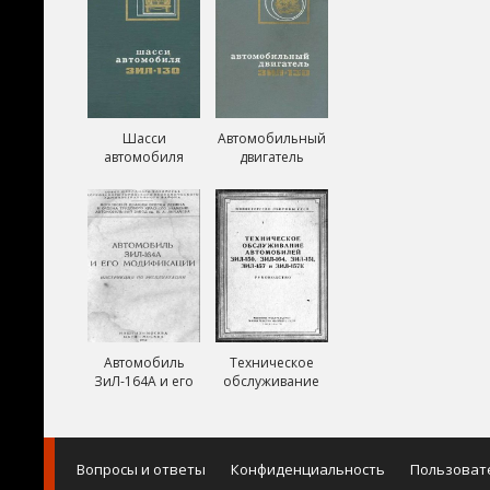
Шасси
Автомобильный
автомобиля
двигатель
ЗиЛ-130
ЗиЛ-130
Автомобиль
Техническое
ЗиЛ-164А и его
обслуживание
модификации
автомобилей
ЗиЛ-150,
ЗиЛ-151,
ЗиЛ-157,
Вопросы и ответы
Конфиденциальность
Пользоват
ЗиЛ-157К и