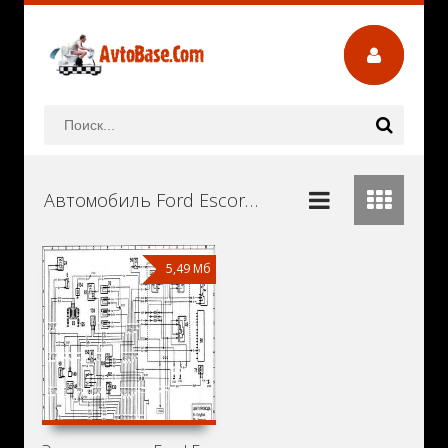
Автомобиль Ford Escort VI Руководства и Инструкции по Ремонту и Эксплуатации Скачать Бесплатно
5,49 Мб