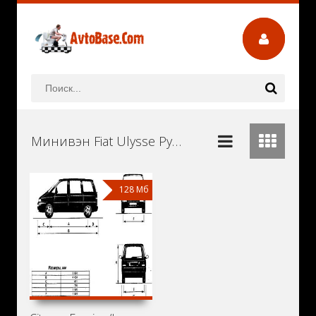
Минивэн Fiat Ulysse Руководства и Инструкции по Ремонту и Эксплуатации Скачать Бесплатно
128 Мб