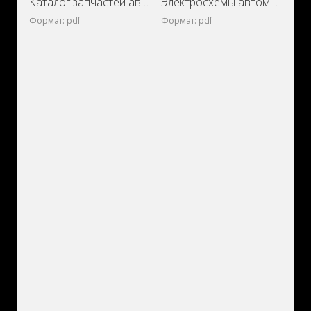
Каталог запчастей автомобилей FAW Vita и FAW Vita C1 (2007-)
Электросхемы автомобилей FAW Vita и FAW Vita C1 (2007-)
Формат: pdf
Формат: pdf