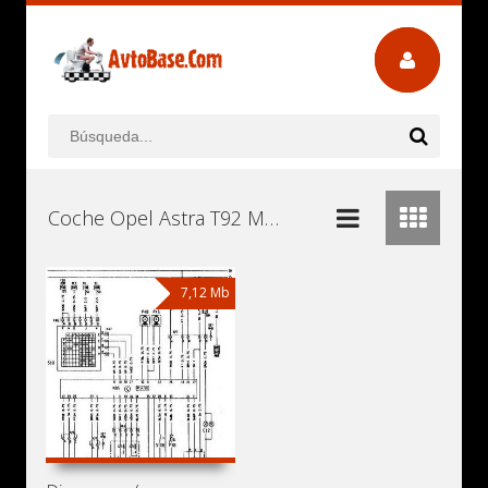
Coche Opel Astra T92 Manuales de Usuario, Manuales de Instrucciones (Reparación) y Mantenimiento Descargar Gratis
7,12 Mb