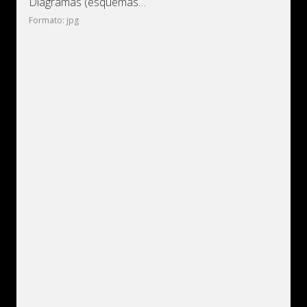
Diagramas (esquemas) eléctricos de coche Opel Astra F (Opel
Formato: jpg