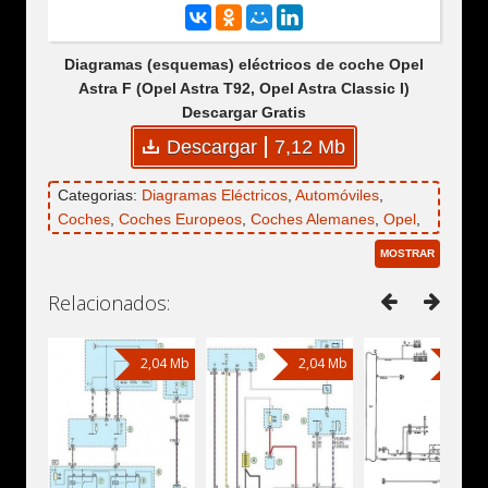
Diagramas (esquemas) eléctricos de coche Opel
Astra F (Opel Astra T92, Opel Astra Classic I)
Descargar Gratis
Descargar
7,12 Mb
Categorias:
Diagramas Eléctricos
,
Automóviles
,
Coches
,
Coches Europeos
,
Coches Alemanes
,
Opel
,
Opel Astra
,
Opel Astra Classic
,
Opel Astra Classic I
,
MOSTRAR
Opel Astra F
,
Opel Astra T92
Relacionados:
2,04 Mb
2,04 Mb
2,53