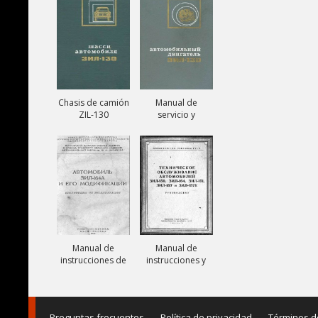
131V
Chasis de camión
Manual de
ZIL-130
servicio y
reparación de
motor ZIL-130
Manual de
Manual de
instrucciones de
instrucciones y
camiones ZIL-
mantenimiento
164A
de camiones ZIL-
150, ZIL-151, ZIL-
157,
Preguntas frecuentes
Política de privacidad
Términos d