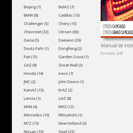
Beijing (1)
BelAZ (7)
BMW (8)
Cadillac (13)
Challenger (5)
Chery (13)
Chevrolet (32)
Citroen (83)
Dacia (5)
Daewoo (26)
Deutz-Fahr (1)
DongFeng (2)
Formato: pdf
Fiat (15)
Garden Scout (1)
GAZ (8)
Great Wall (2)
Honda (14)
Iveco (7)
JMC (2)
John Deere (1)
KamAZ (13)
KrAZ (2)
Lancia (1)
LiAZ (8)
MAN (4)
MAZ (12)
Mercedes (10)
Mitsubishi (1)
MTZ (13)
New Holland (3)
Nissan (10)
Opel (23)