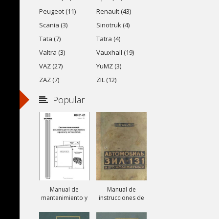
Peugeot (11)
Renault (43)
Scania (3)
Sinotruk (4)
Tata (7)
Tatra (4)
Valtra (3)
Vauxhall (19)
VAZ (27)
YuMZ (3)
ZAZ (7)
ZIL (12)
Popular
Manual de
Manual de
mantenimiento y
instrucciones de
reparación de
camiones ZIL-131,
camiones Scania
ZIL-131A y ZIL-